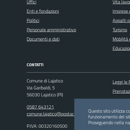
Uffici
Vita lavo
Enti e fondazioni
Imprese 
Politici
Appalti p
Personale amministrativo
Turismo
Documenti e dati
Mobilità 
Educazio
CONTATTI
Comune di Lajatico
Leggi le
Via Garibaldi, 5
Prenota
56030 Lajatico (PI)
Segnalazi
0587 643121
Richiesta
Questo sito utilizza co
comune.lajatico@postacert.toscana.it
funzionamento del sit
Proseguendo nella navi
P.IVA: 00320160500