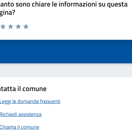
anto sono chiare le informazioni su questa
gina?
a da 1 a 5 stelle la pagina
ta 1 stelle su 5
Valuta 2 stelle su 5
Valuta 3 stelle su 5
Valuta 4 stelle su 5
Valuta 5 stelle su 5
tatta il comune
Leggi le domande frequenti
Richiedi assistenza
Chiama il comune