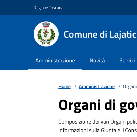
Vai ai contenuti
Vai al footer
Regione Toscana
Comune di Lajati
Amministrazione
Novità
Servizi
Home
/
Amministrazione
/
Organi
Organi di g
Composizione dei vari Organi politi
Informazioni sulla Giunta e il Cons