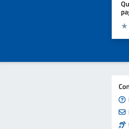
Qu
pa
Valut
Valu
Con