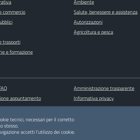
rativa
Ambiente
e commercio
Salute, benessere e assistenza
ubblici
Autorizzazioni
Agricoltura e pesca
e trasporti
ne e formazione
 FAQ
Amministrazione trasparente
zione appuntamento
Informativa privacy
one disservizio
Note legali
 d'assistenza
Dichiarazione di accessibilità
okie tecnici, necessari per il corretto
o stesso.
Albo pretorio
gazione accetti l'utilizzo dei cookie.