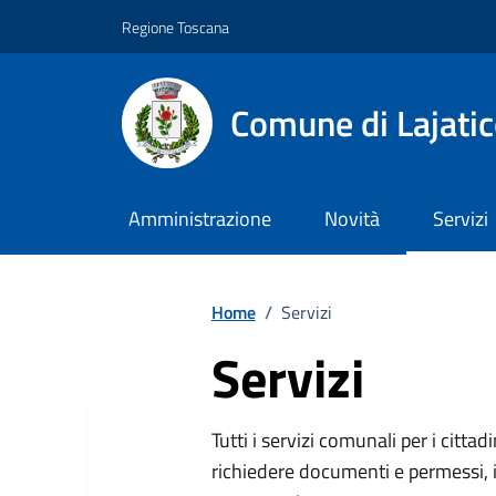
Vai ai contenuti
Vai al footer
Regione Toscana
Comune di Lajati
Amministrazione
Novità
Servizi
Home
/
Servizi
Servizi
Descrizione breve
Tutti i servizi comunali per i cittadi
richiedere documenti e permessi, i