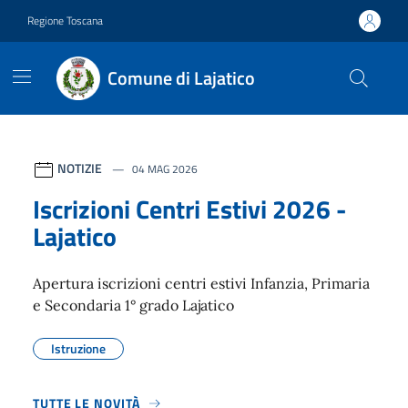
Vai ai contenuti
Vai al footer
Regione Toscana
Comune di Lajatico
Contenuti in evidenza
NOTIZIE
04 MAG 2026
Iscrizioni Centri Estivi 2026 -
Lajatico
Apertura iscrizioni centri estivi Infanzia, Primaria
e Secondaria 1° grado Lajatico
Istruzione
TUTTE LE NOVITÀ