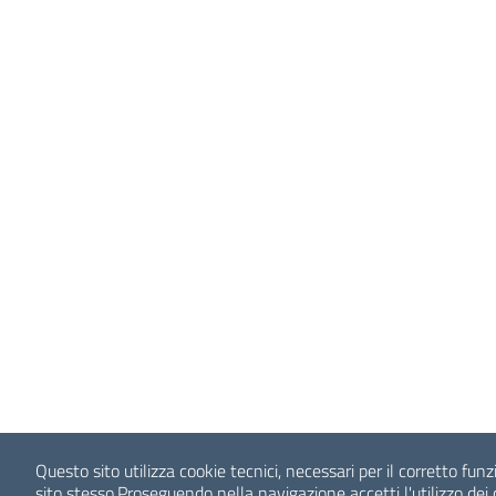
Questo sito utilizza cookie tecnici, necessari per il corretto fu
sito stesso.
Proseguendo nella navigazione accetti l'utilizzo dei 