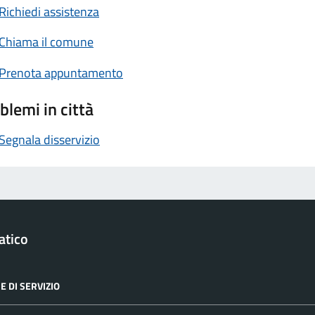
Richiedi assistenza
Chiama il comune
Prenota appuntamento
blemi in città
Segnala disservizio
atico
E DI SERVIZIO