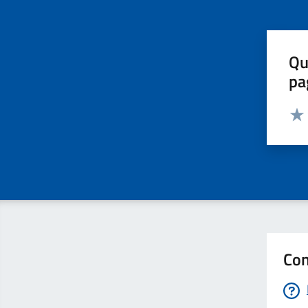
Qu
pa
Valut
Valu
Con