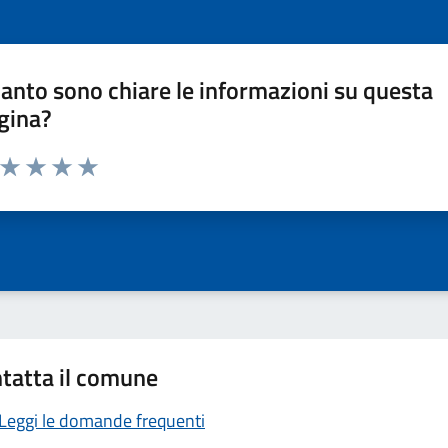
anto sono chiare le informazioni su questa
gina?
a da 1 a 5 stelle la pagina
ta 1 stelle su 5
Valuta 2 stelle su 5
Valuta 3 stelle su 5
Valuta 4 stelle su 5
Valuta 5 stelle su 5
tatta il comune
Leggi le domande frequenti