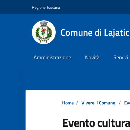
Vai ai contenuti
Vai al footer
Regione Toscana
Comune di Lajati
Amministrazione
Novità
Servizi
Home
/
Vivere il Comune
/
Ev
Evento cultura