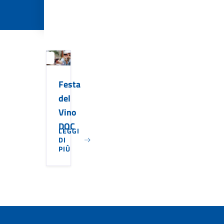
06
Ottobre
Festa
del
Vino
DOC
LEGGI
DI
PIÙ