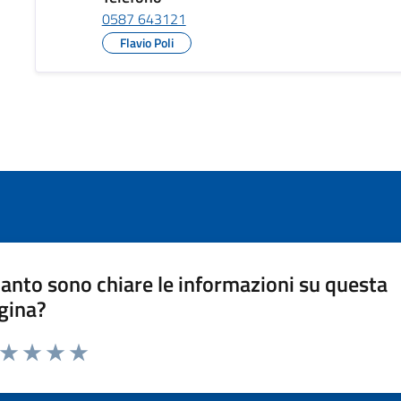
0587 643121
Flavio Poli
anto sono chiare le informazioni su questa
gina?
a da 1 a 5 stelle la pagina
ta 1 stelle su 5
Valuta 2 stelle su 5
Valuta 3 stelle su 5
Valuta 4 stelle su 5
Valuta 5 stelle su 5