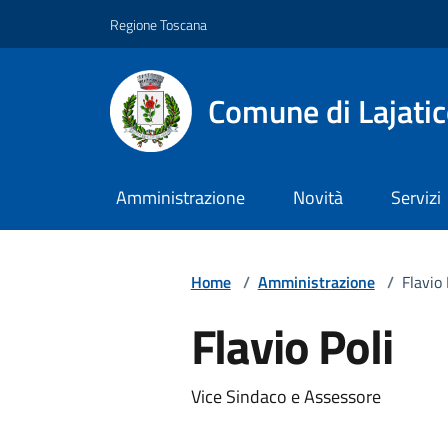
Vai ai contenuti
Vai al footer
Regione Toscana
Comune di Lajati
Amministrazione
Novità
Servizi
Home
/
Amministrazione
/
Flavio 
Flavio Poli
Descrizione breve
Vice Sindaco e Assessore